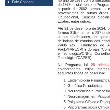
no ano de 1973 com o Mestrado
Fale Conosco
de 1979. Inicialmente, o Progr
a partir de 2002 passou a co
provenientes de outras áreas 
Ocupacional, Ciências Sociais
Exatas, entre outras.
Até 31 de dezembro de 2024, o
formou 315 mestres e 297 dout
alunos matriculados, dos quais
de bolsas de estudos das princ
Paulo (ex.: Fundação de 
Paulo/FAPESP) e do país (Conse
e Tecnológico/CNPq; Conselho
Tecnológico/CAPES).
No Programa há
26 orienta
colaboradores, cujos intere
seguintes linhas de pesquisa:
Epidemiologia Psiquiátrica
Genética Psiquiátrica
Neurociências e Psicofisio
Neuroimagem em Psiquiat
Psiquiatria Clínica e Psico
Psicofarmacologia Clínica